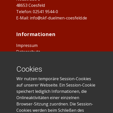
48653 Coesfeld
Telefon: ​02541 9544-0
E-Mail:
info@skf-duelmen-coesfeld.de
Informationen
Impressum
Datenschutz
Cookies
Spendenkonto
Wir nutzen temporäre Session-Cookies
IBAN: DE23401545300035028281
auf unserer Webseite. Ein Session-Cookie
BIC: WELADE3WXXX
speichert lediglich Informationen, die
Sparkasse Westmünsterland
Onlineaktivitäten einer einzelnen
Browser-Sitzung zuordnen. Die Session-
Gefördert von:
Cookies werden beim Schließen des