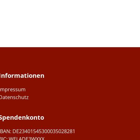
Informationen
Impressum
Datenschutz
Spendenkonto
IBAN: DE23401545300035028281
BIC: WELADE3WXXX